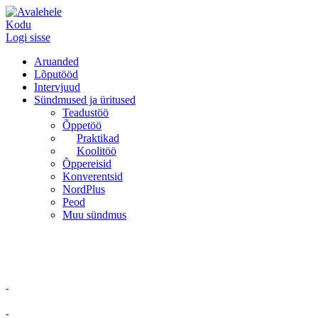
Kodu
Logi sisse
Aruanded
Lõputööd
Intervjuud
Sündmused ja üritused
Teadustöö
Õppetöö
Praktikad
Koolitöö
Õppereisid
Konverentsid
NordPlus
Peod
Muu sündmus