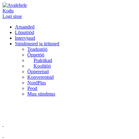
Kodu
Logi sisse
Aruanded
Lõputööd
Intervjuud
Sündmused ja üritused
Teadustöö
Õppetöö
Praktikad
Koolitöö
Õppereisid
Konverentsid
NordPlus
Peod
Muu sündmus