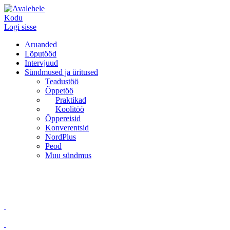
Kodu
Logi sisse
Aruanded
Lõputööd
Intervjuud
Sündmused ja üritused
Teadustöö
Õppetöö
Praktikad
Koolitöö
Õppereisid
Konverentsid
NordPlus
Peod
Muu sündmus