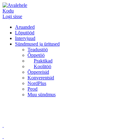
Kodu
Logi sisse
Aruanded
Lõputööd
Intervjuud
Sündmused ja üritused
Teadustöö
Õppetöö
Praktikad
Koolitöö
Õppereisid
Konverentsid
NordPlus
Peod
Muu sündmus