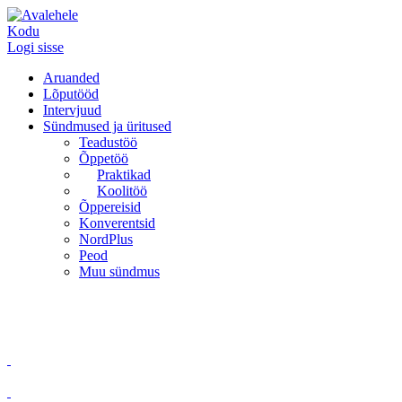
Kodu
Logi sisse
Aruanded
Lõputööd
Intervjuud
Sündmused ja üritused
Teadustöö
Õppetöö
Praktikad
Koolitöö
Õppereisid
Konverentsid
NordPlus
Peod
Muu sündmus