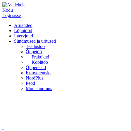
Kodu
Logi sisse
Aruanded
Lõputööd
Intervjuud
Sündmused ja üritused
Teadustöö
Õppetöö
Praktikad
Koolitöö
Õppereisid
Konverentsid
NordPlus
Peod
Muu sündmus