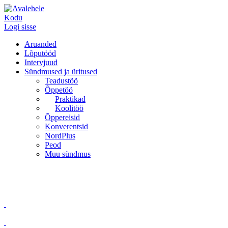
Kodu
Logi sisse
Aruanded
Lõputööd
Intervjuud
Sündmused ja üritused
Teadustöö
Õppetöö
Praktikad
Koolitöö
Õppereisid
Konverentsid
NordPlus
Peod
Muu sündmus