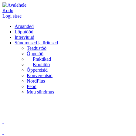
Kodu
Logi sisse
Aruanded
Lõputööd
Intervjuud
Sündmused ja üritused
Teadustöö
Õppetöö
Praktikad
Koolitöö
Õppereisid
Konverentsid
NordPlus
Peod
Muu sündmus