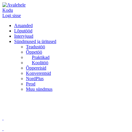
Kodu
Logi sisse
Aruanded
Lõputööd
Intervjuud
Sündmused ja üritused
Teadustöö
Õppetöö
Praktikad
Koolitöö
Õppereisid
Konverentsid
NordPlus
Peod
Muu sündmus