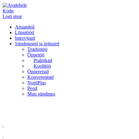
Kodu
Logi sisse
Aruanded
Lõputööd
Intervjuud
Sündmused ja üritused
Teadustöö
Õppetöö
Praktikad
Koolitöö
Õppereisid
Konverentsid
NordPlus
Peod
Muu sündmus