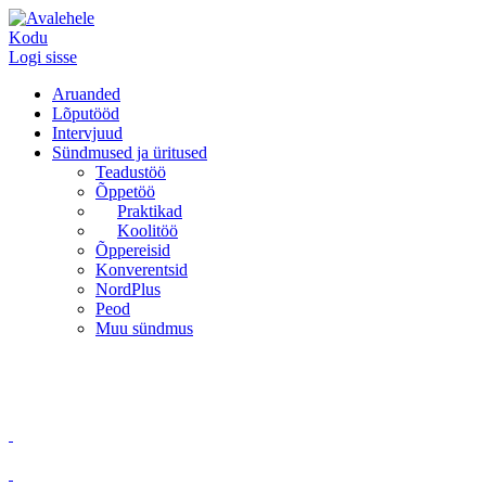
Kodu
Logi sisse
Aruanded
Lõputööd
Intervjuud
Sündmused ja üritused
Teadustöö
Õppetöö
Praktikad
Koolitöö
Õppereisid
Konverentsid
NordPlus
Peod
Muu sündmus