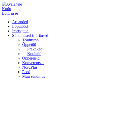
Kodu
Logi sisse
Aruanded
Lõputööd
Intervjuud
Sündmused ja üritused
Teadustöö
Õppetöö
Praktikad
Koolitöö
Õppereisid
Konverentsid
NordPlus
Peod
Muu sündmus