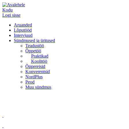
Kodu
Logi sisse
Aruanded
Lõputööd
Intervjuud
Sündmused ja üritused
Teadustöö
Õppetöö
Praktikad
Koolitöö
Õppereisid
Konverentsid
NordPlus
Peod
Muu sündmus