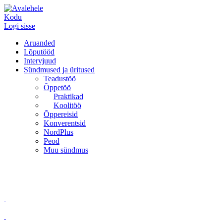
Kodu
Logi sisse
Aruanded
Lõputööd
Intervjuud
Sündmused ja üritused
Teadustöö
Õppetöö
Praktikad
Koolitöö
Õppereisid
Konverentsid
NordPlus
Peod
Muu sündmus