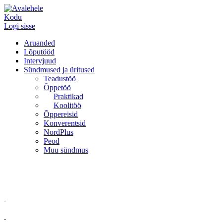
Kodu
Logi sisse
Aruanded
Lõputööd
Intervjuud
Sündmused ja üritused
Teadustöö
Õppetöö
Praktikad
Koolitöö
Õppereisid
Konverentsid
NordPlus
Peod
Muu sündmus