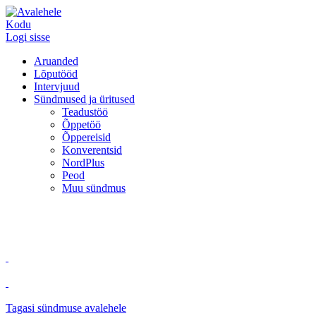
Kodu
Logi sisse
Aruanded
Lõputööd
Intervjuud
Sündmused ja üritused
Teadustöö
Õppetöö
Õppereisid
Konverentsid
NordPlus
Peod
Muu sündmus
Tagasi sündmuse avalehele