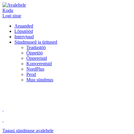
Kodu
Logi sisse
Aruanded
Lõputööd
Intervjuud
Sündmused ja üritused
Teadustöö
Õppetöö
Õppereisid
Konverentsid
NordPlus
Peod
Muu sündmus
Tagasi sündmuse avalehele