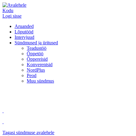
Kodu
Logi sisse
Aruanded
Lõputööd
Intervjuud
Sündmused ja üritused
Teadustöö
Õppetöö
Õppereisid
Konverentsid
NordPlus
Peod
Muu sündmus
Tagasi sündmuse avalehele