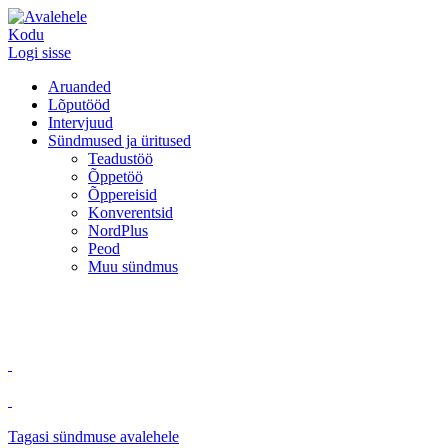
Kodu
Logi sisse
Aruanded
Lõputööd
Intervjuud
Sündmused ja üritused
Teadustöö
Õppetöö
Õppereisid
Konverentsid
NordPlus
Peod
Muu sündmus
Tagasi sündmuse avalehele