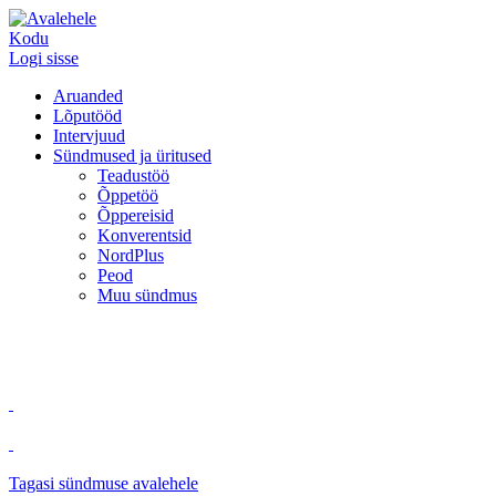
Kodu
Logi sisse
Aruanded
Lõputööd
Intervjuud
Sündmused ja üritused
Teadustöö
Õppetöö
Õppereisid
Konverentsid
NordPlus
Peod
Muu sündmus
Tagasi sündmuse avalehele