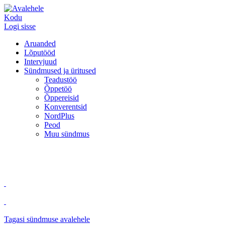
Kodu
Logi sisse
Aruanded
Lõputööd
Intervjuud
Sündmused ja üritused
Teadustöö
Õppetöö
Õppereisid
Konverentsid
NordPlus
Peod
Muu sündmus
Tagasi sündmuse avalehele