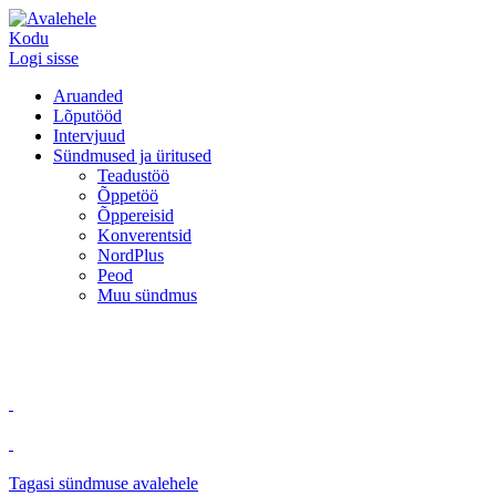
Kodu
Logi sisse
Aruanded
Lõputööd
Intervjuud
Sündmused ja üritused
Teadustöö
Õppetöö
Õppereisid
Konverentsid
NordPlus
Peod
Muu sündmus
Tagasi sündmuse avalehele