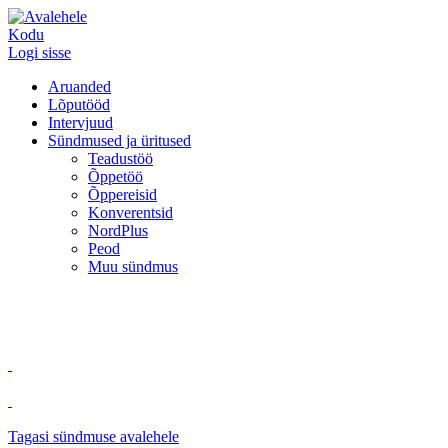
Kodu
Logi sisse
Aruanded
Lõputööd
Intervjuud
Sündmused ja üritused
Teadustöö
Õppetöö
Õppereisid
Konverentsid
NordPlus
Peod
Muu sündmus
Tagasi sündmuse avalehele