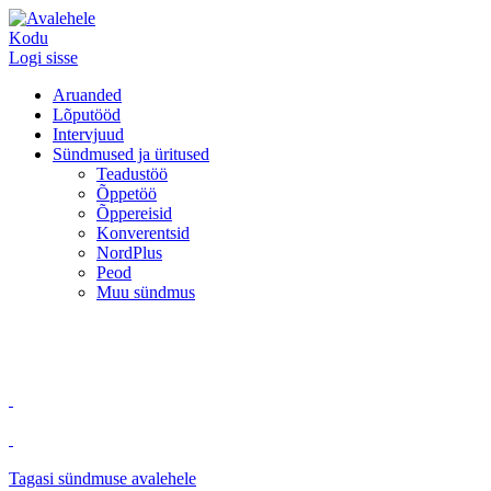
Kodu
Logi sisse
Aruanded
Lõputööd
Intervjuud
Sündmused ja üritused
Teadustöö
Õppetöö
Õppereisid
Konverentsid
NordPlus
Peod
Muu sündmus
Tagasi sündmuse avalehele