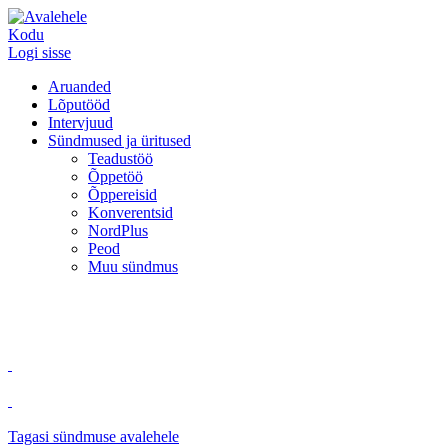
Kodu
Logi sisse
Aruanded
Lõputööd
Intervjuud
Sündmused ja üritused
Teadustöö
Õppetöö
Õppereisid
Konverentsid
NordPlus
Peod
Muu sündmus
Tagasi sündmuse avalehele