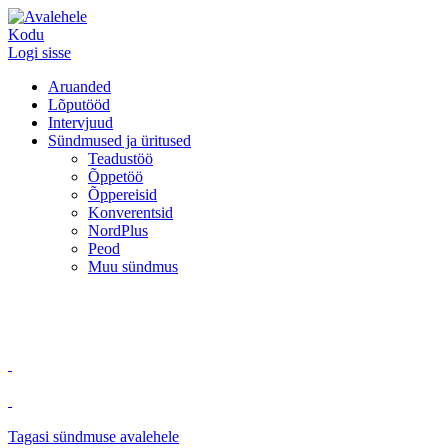
Kodu
Logi sisse
Aruanded
Lõputööd
Intervjuud
Sündmused ja üritused
Teadustöö
Õppetöö
Õppereisid
Konverentsid
NordPlus
Peod
Muu sündmus
Tagasi sündmuse avalehele