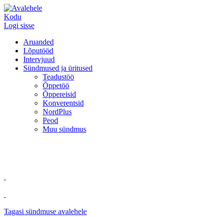
Kodu
Logi sisse
Aruanded
Lõputööd
Intervjuud
Sündmused ja üritused
Teadustöö
Õppetöö
Õppereisid
Konverentsid
NordPlus
Peod
Muu sündmus
Tagasi sündmuse avalehele