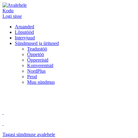
Kodu
Logi sisse
Aruanded
Lõputööd
Intervjuud
Sündmused ja üritused
Teadustöö
Õppetöö
Õppereisid
Konverentsid
NordPlus
Peod
Muu sündmus
Tagasi sündmuse avalehele