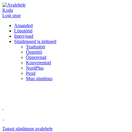
Kodu
Logi sisse
Aruanded
Lõputööd
Intervjuud
Sündmused ja üritused
Teadustöö
Õppetöö
Õppereisid
Konverentsid
NordPlus
Peod
Muu sündmus
Tagasi sündmuse avalehele