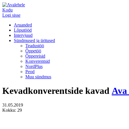
Kodu
Logi sisse
Aruanded
Lõputööd
Intervjuud
Sündmused ja üritused
Teadustöö
Õppetöö
Õppereisid
Konverentsid
NordPlus
Peod
Muu sündmus
Kevadkonverentside kavad
Ava 
31.05.2019
Kokku: 29