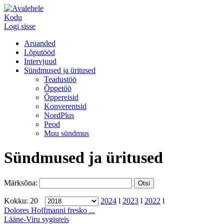
Kodu
Logi sisse
Aruanded
Lõputööd
Intervjuud
Sündmused ja üritused
Teadustöö
Õppetöö
Õppereisid
Konverentsid
NordPlus
Peod
Muu sündmus
Sündmused ja üritused
Märksõna:
Kokku: 20
2024
l
2023
l
2022
l
Dolores Hoffmanni fresko ...
Lääne-Viru sygisreis