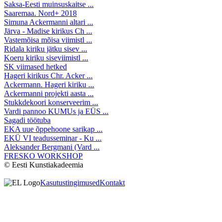
Saksa-Eesti muinsuskaitse ...
Saaremaa. Nord+ 2018
Simuna Ackermanni altari ...
Järva - Madise kirikus Ch ...
Vastemõisa mõisa viimistl ...
Ridala kiriku jätku sisev ...
Koeru kiriku siseviimistl ...
SK viimased hetked
Hageri kirikus Chr. Acker ...
Ackermann. Hageri kiriku ...
Ackermanni projekti aasta ...
Stukkdekoori konserveerim ...
Vardi pannoo KUMUs ja EÜS ...
Sagadi töötuba
EKA uue õppehoone sarikap ...
EKÜ VI teadusseminar - Ku ...
Aleksander Bergmani (Vard ...
FRESKO WORKSHOP
© Eesti Kunstiakadeemia
Kasutustingimused
Kontakt