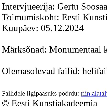
Intervjueerija: Gertu Soosaa
Toimumiskoht: Eesti Kunst
Kuupäev: 05.12.2024
Märksõnad: Monumentaal kun
Olemasolevad failid: helifai
Failidele ligipääsuks pöördu:
riin.alat
© Eesti Kunstiakadeemia