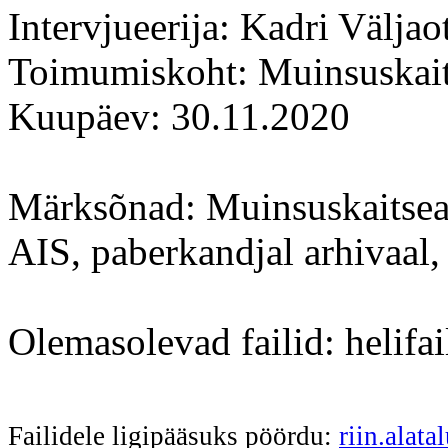
Intervjueerija: Kadri Väljao
Toimumiskoht: Muinsuskaits
Kuupäev: 30.11.2020
Märksõnad: Muinsuskaitseame
AIS, paberkandjal arhivaal, 
Olemasolevad failid: helifai
Failidele ligipääsuks pöördu:
riin.alat