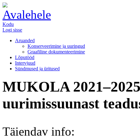
Kodu
Logi sisse
Aruanded
Konserveerimine ja uuringud
Graafiline dokumenteerimine
Lõputööd
Intervjuud
Sündmused ja üritused
MUKOLA 2021–2025. T
uurimissuunast teadu
Täiendav info: