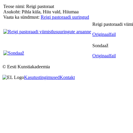
Teose nimi: Reigi pastoraat
Asukoht: Pihla küla, Hiiu vald, Hiiumaa
Vaata ka sündmust:
Reigi pastoraadi uuringud
Reigi pastoraadi viim
Originaalfail
Sondaaž
Originaalfail
© Eesti Kunstiakadeemia
Kasutustingimused
Kontakt