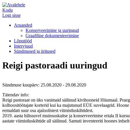
Kodu
Logi sisse
Aruanded
Konserveerimine ja uuringud
Graafiline dokumenteerimine
Lõputööd
Intervjuud
Sündmused ja üritused
Reigi pastoraadi uuringud
Sündmuse kuupäev: 25.08.2020 - 29.08.2020
Täiendav info:
Reigi pastoraat on üks vanimaid säilinud kivihooneid Hiiumaal. Praeg
kolhoositöötajate korterid kui ka majutunud EÜE suvelaagrid. Hoone alg
eemaldati suur osa ajaloolistest viimistluskihtidest.
2019. aasta hilissuvel muinsuskaitse ja konserveerimise eriala II kur
aastate viimistluskihtide all säilinud. Samuti inventeeriti hoones irdse