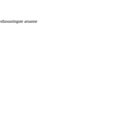
istlusuuringute aruanne