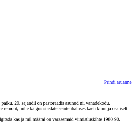
Prindi aruanne
 paiku. 20. sajandil on pastoraadis asunud nii vanadekodu,
emont, mille käigus siledate seinte ihaluses kaeti kinni ja osaliselt
lgitada kas ja mil määral on varasemaid viimistluskihte 1980-90.