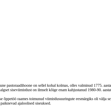
une pastoraadihoone on sellel kohal kolmas, olles valminud 1775. aasta
set siseviimistlust on ilmselt kõige enam kahjustanud 1980-90. aastate r
suse õppetöö raames toimunud viimistlusuuringute eesmärgiks oli välja se
lt paiknevad ajaloolised siseuksed.