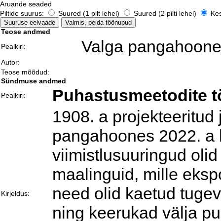
Aruande seaded
Piltide suurus:
Suured (1 pilt lehel)
Suured (2 pilti lehel)
Kesk
Teose andmed
Valga pangahoone 
Pealkiri:
Autor:
Teose mõõdud:
Sündmuse andmed
Puhastusmeetodite 
Pealkiri:
1908. a projekteeritud
pangahoones 2022. a ke
viimistlusuuringud olid
maalinguid, mille eksp
need olid kaetud tugev
Kirjeldus:
ning keerukad välja p