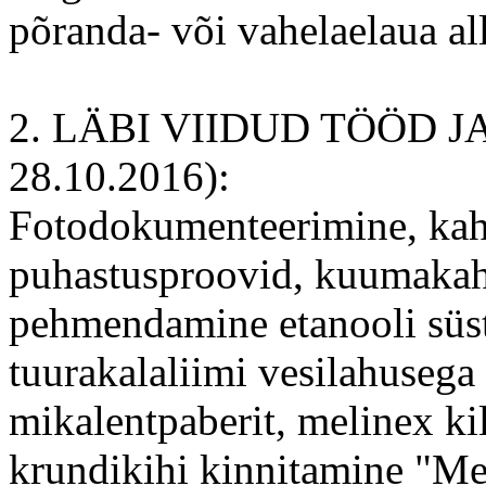
põranda- või vahelaelaua a
2. LÄBI VIIDUD TÖÖD J
28.10.2016):
Fotodokumenteerimine, kah
puhastusproovid, kuumakah
pehmendamine etanooli süst
tuurakalaliimi vesilahusega 
mikalentpaberit, melinex kil
krundikihi kinnitamine "M