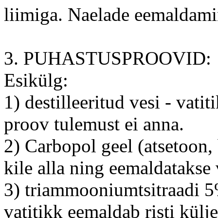
liimiga. Naelade eemaldamin
3. PUHASTUSPROOVID:
Esikülg:
1) destilleeritud vesi - vati
proov tulemust ei anna.
2) Carbopol geel (atsetoon,
kile alla ning eemaldatakse 
3) triammooniumtsitraadi 5
vatitikk eemaldab risti külj