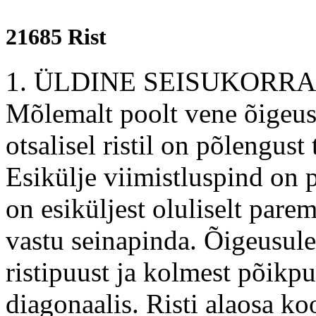
21685 Rist
1. ÜLDINE SEISUKORRA
Mõlemalt poolt vene õigeusu
otsalisel ristil on põlengus
Esikülje viimistluspind on 
on esiküljest oluliselt pare
vastu seinapinda. Õigeusule
ristipuust ja kolmest põikpu
diagonaalis. Risti alaosa ko