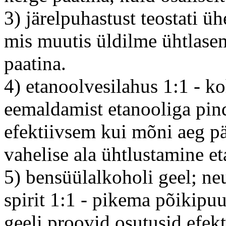
3) järelpuhastust teostati ü
mis muutis üldilme ühtlasem
paatina.
4) etanoolvesilahus 1:1 - k
eemaldamist etanooliga pind
efektiivsem kui mõni aeg p
vahelise ala ühtlustamine e
5) bensüülalkoholi geel; ne
spirit 1:1 - pikema põikipuu
geeli proovid osutusid efek