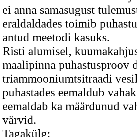
ei anna samasugust tulemust
eraldaldades toimib puhastus
antud meetodi kasuks.
Risti alumisel, kuumakahjus
maalipinna puhastusproov d
triammooniumtsitraadi vesil
puhastades eemaldub vahaki
eemaldab ka määrdunud vaha
värvid.
Tagakülg: