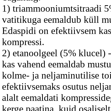
1) triammooniumtsitraadi 5
vatitikuga eemaldub küll mu
Edaspidi on efektiivsem ka
kompressi.
2) etanoolgeel (5% klucel) -
kas vahend eemaldab mustust
kolme- ja neljaminutilise t
efektiivsemaks osutus nelja
alalt eemaldati kompresside
kerge paatina, kuid osaliselt