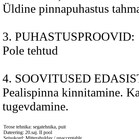
Üldine pinnapuhastus tahm
3. PUHASTUSPROOVID:
Pole tehtud
4. SOOVITUSED EDASI
Pealispinna kinnitamine. K
tugevdamine.
Teose tehnika: segatehnika, puit
Dateering: 20.saj. II pool
Seisukord: Mitterahuldav / unacceptable