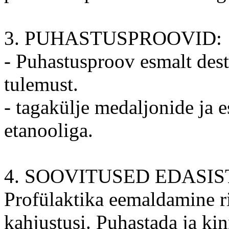
3. PUHASTUSPROOVID:
- Puhastusproov esmalt dest
tulemust.
- tagakülje medaljonide ja 
etanooliga.
4. SOOVITUSED EDASI
Profülaktika eemaldamine ris
kahjustusi. Puhastada ja kin