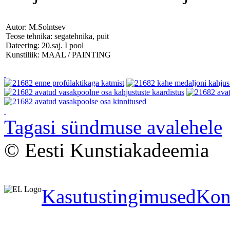
Autor: M.Solntsev
Teose tehnika: segatehnika, puit
Dateering: 20.saj. I pool
Kunstiliik: MAAL / PAINTING
Tagasi sündmuse avalehele
© Eesti Kunstiakadeemia
Kasutustingimused
Kon