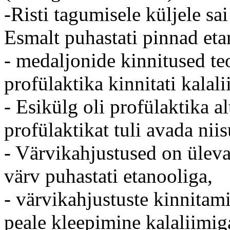
-Risti tagumisele küljele sa
Esmalt puhastati pinnad et
- medaljonide kinnitused teo
profülaktika kinnitati kalal
- Esikülg oli profülaktika al
profülaktikat tuli avada niis
- Värvikahjustused on üleva
värv puhastati etanooliga,
- värvikahjustuste kinnitam
peale kleepimine kalaliimig